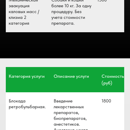
эвакуация
более 10 кг. За одну
каловых масс /
процедуру. Без
клизма 2
учета стоимости
категория
препарата.
Категория услуги
Описание услуги
Стоимость
(руб)
Блокада
Введение
1800
ретробульбарная.
лекарственных
препаратов,
биопрепаратов,
анестетиков.
Анестезия места