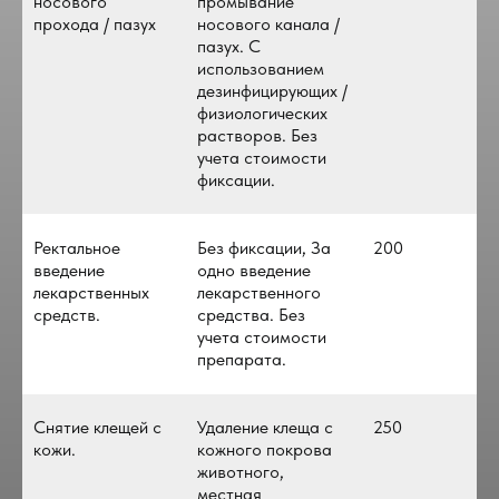
носового
промывание
прохода / пазух
носового канала /
пазух. С
использованием
дезинфицирующих /
физиологических
растворов. Без
учета стоимости
фиксации.
Ректальное
Без фиксации, За
200
введение
одно введение
лекарственных
лекарственного
средств.
средства. Без
учета стоимости
препарата.
Снятие клещей с
Удаление клеща с
250
кожи.
кожного покрова
животного,
местная