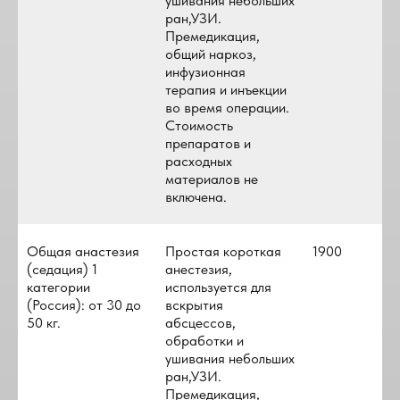
ушивания небольших
ран,УЗИ.
Премедикация,
общий наркоз,
инфузионная
терапия и инъекции
во время операции.
Стоимость
препаратов и
расходных
материалов не
включена.
Общая анастезия
Простая короткая
1900
(седация) 1
анестезия,
категории
используется для
(Россия): от 30 до
вскрытия
50 кг.
абсцессов,
обработки и
ушивания небольших
ран,УЗИ.
Премедикация,