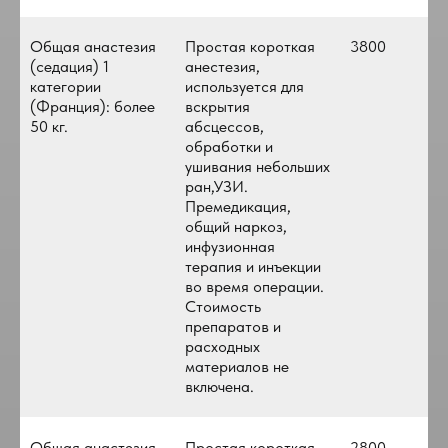
Общая анастезия
Простая короткая
3800
(седация) 1
анестезия,
категории
используется для
(Франция): более
вскрытия
50 кг.
абсцессов,
обработки и
ушивания небольших
ран,УЗИ.
Премедикация,
общий наркоз,
инфузионная
терапия и инъекции
во время операции.
Стоимость
препаратов и
расходных
материалов не
включена.
Общая анастезия
Простая короткая
2800