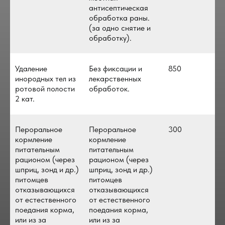
антисептическая
обработка раны.
(за одно снятие и
обработку).
Удаление
Без фиксации и
850
инородных тел из
лекарственных
ротовой полости
обработок.
2 кат.
Пероральное
Пероральное
300
кормление
кормление
питательным
питательным
рационом (через
рационом (через
шприц, зонд и др.)
шприц, зонд и др.)
питомцев
питомцев
отказывающихся
отказывающихся
от естественного
от естественного
поедания корма,
поедания корма,
или из за
или из за